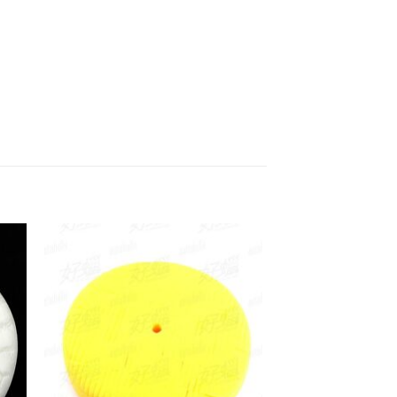
 to
Add to
list
wishlist