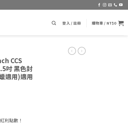
登入 / 註冊
購物車 /
NT$
0
nch CCS
 7.5吋 黑色封
櫚蠟適用)適用
紅利點數！
CS Foam Pad (LC CCS 7.5吋 黑色封體棉 封體, 乳蠟, 棕櫚蠟適用)適用6吋背板