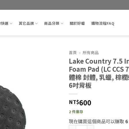
牌快選
其它品牌
商品分類
關於好蠟
購物流程FAQ
首頁
»
所有商品
Lake Country 7.5 I
Add to
Foam Pad (LC CCS
wishlist
體棉 封體, 乳蠟, 棕
6吋背板
600
NT$
2 件庫存
現在購買這個商品可以賺取
6
Lake Country 7.5 Inch C