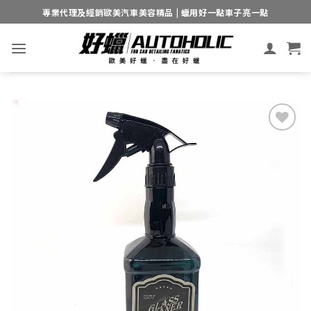
Skip
專業代理及經銷歐美汽車美容精品 | 蠟用好一點車子亮一點
to
content
Add to
wishlist