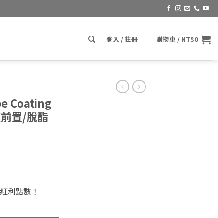
登入 / 註冊
購物車 /
NT$
0
pe Coating
鍍膜前置/脫酯
紅利點數！
ting Prep 500ml (GT鍍膜前置/脫酯劑/脫脂劑) 數量