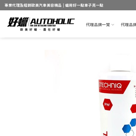
Skip
專業代理及經銷歐美汽車美容精品 | 蠟用好一點車子亮一點
to
content
代理品牌一覽
代理品