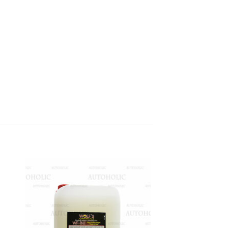
 to
Add to
list
wishlist