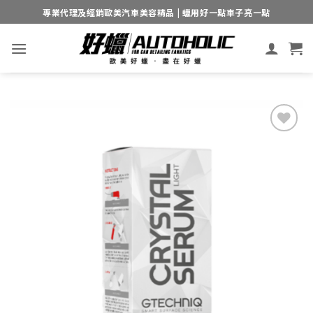
Skip
專業代理及經銷歐美汽車美容精品 | 蠟用好一點車子亮一點
to
content
Add to
wishlist