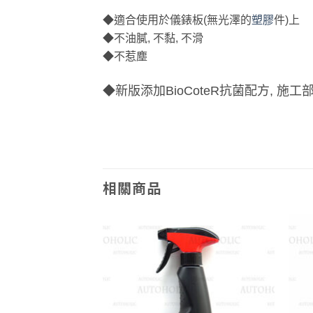
◆適合使用於儀錶板(無光澤的
塑膠
件)上
◆不油膩, 不黏, 不滑
◆不惹塵
◆新版添加BioCoteR抗菌配方, 施工
相關商品
Add to
Add to
wishlist
wishlist