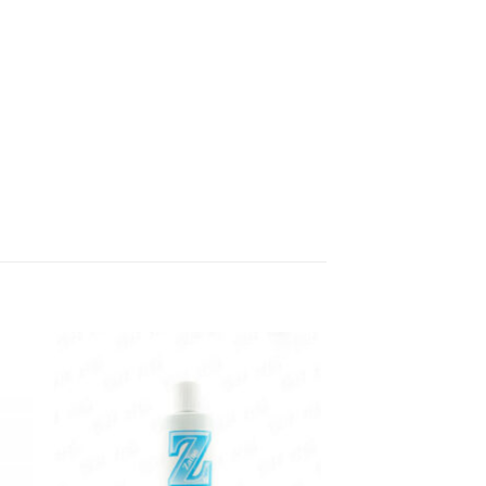
 to
Add to
list
wishlist