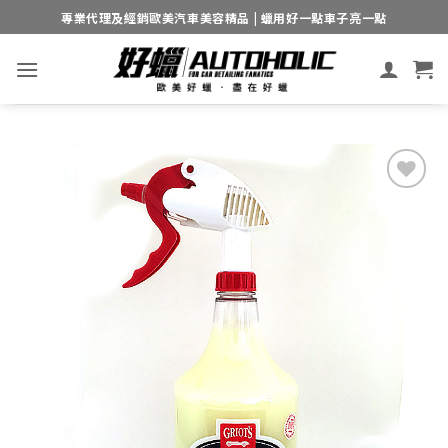
Skip
專業代理及經銷歐美汽車美容精品 | 蠟用好一點車子亮一點
to
content
Add to
wishlist