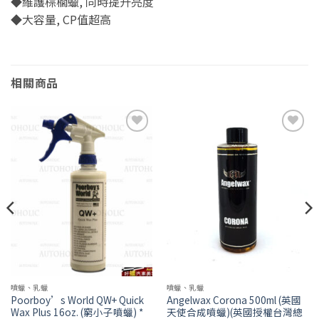
◆維護棕櫚蠟, 同時提升亮度
◆大容量, CP值超高
相關商品
Add to
Add to
wishlist
wishlist
噴蠟、乳蠟
噴蠟、乳蠟
Poorboy’s World QW+ Quick
Angelwax Corona 500ml (英國
Wax Plus 16oz. (窮小子噴蠟) *
天使合成噴蠟)(英國授權台灣總