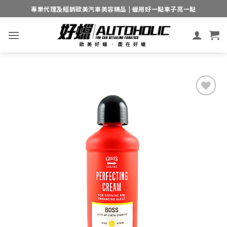
Skip
專業代理及經銷歐美汽車美容精品 | 蠟用好一點車子亮一點
to
content
Add to
wishlist