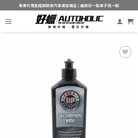
Skip
專業代理及經銷歐美汽車美容精品 | 蠟用好一點車子亮一點
to
content
Add to
wishlist