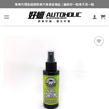
Skip
專業代理及經銷歐美汽車美容精品 | 蠟用好一點車子亮一點
to
content
Add to
wishlist