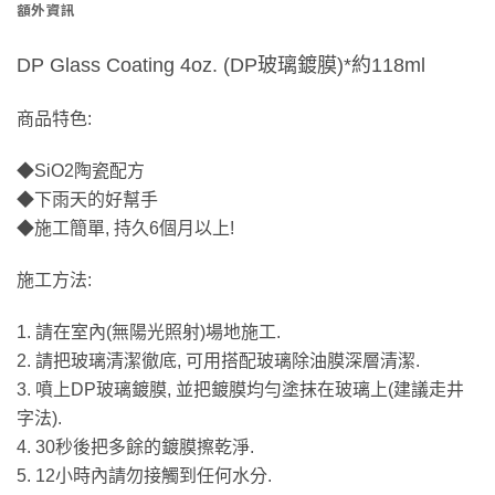
額外資訊
DP Glass Coating 4oz. (DP玻璃鍍膜)*約118ml
商品特色:
◆SiO2陶瓷配方
◆下雨天的好幫手
◆施工簡單, 持久6個月以上!
施工方法:
1. 請在室內(無陽光照射)場地施工.
2. 請把玻璃清潔徹底, 可用搭配玻璃除油膜深層清潔.
3. 噴上DP玻璃鍍膜, 並把鍍膜均勻塗抹在
玻璃
上(建議走井
字法).
4. 30秒後把多餘的鍍膜擦乾淨.
5. 12小時內請勿接觸到任何水分.