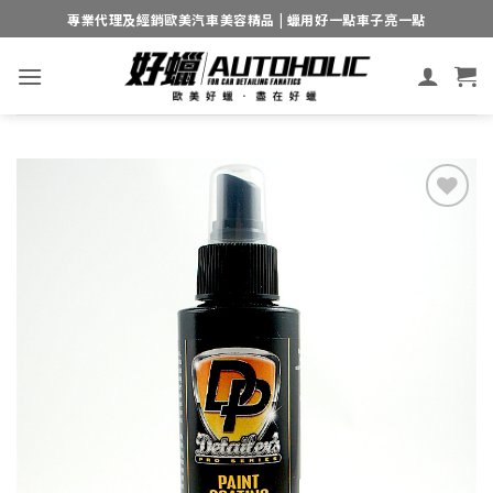
Skip
專業代理及經銷歐美汽車美容精品 | 蠟用好一點車子亮一點
to
content
Add to
wishlist