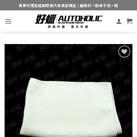
Skip
專業代理及經銷歐美汽車美容精品 | 蠟用好一點車子亮一點
to
content
Add to
wishlist