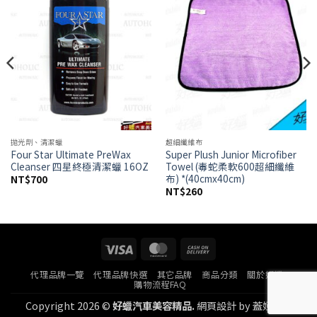
wishlist
wishlist
拋光劑、清潔蠟
超細纖維布
Four Star Ultimate PreWax
Super Plush Junior Microfiber
Cleanser 四星終極清潔蠟 16OZ
Towel (毒蛇柔軟600超細纖維
布) *(40cmx40cm)
NT$
700
NT$
260
Visa
MasterCard
Cash
On
代理品牌一覽
代理品牌快選
其它品牌
商品分類
關於好蠟
Delivery
購物流程FAQ
Copyright 2026 ©
好蠟汽車美容精品.
網頁設計
by
蓋婭科技