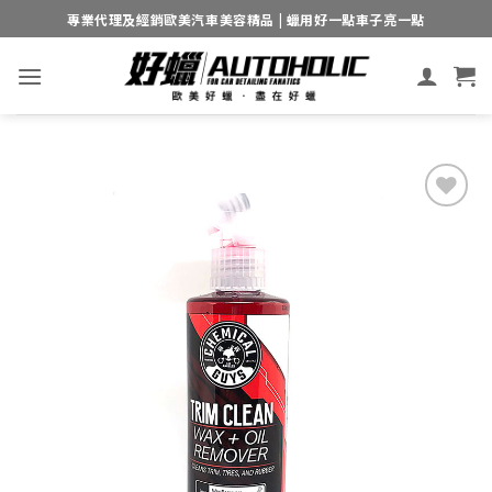
Skip
專業代理及經銷歐美汽車美容精品 | 蠟用好一點車子亮一點
to
content
Add to
wishlist