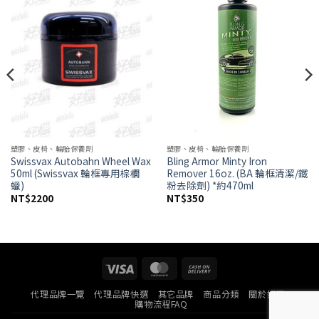
Add to
Add to
wishlist
wishlist
塑膠、皮椅、輪胎保養劑
塑膠、皮椅、輪胎保養劑
Swissvax Autobahn Wheel Wax
Bling Armor Minty Iron
50ml (Swissvax 輪框專用棕櫚
Remover 16oz. (BA 輪框清潔/鐵
蠟)
粉去除劑) *約470ml
NT$
2200
NT$
350
Visa
MasterCard
Cash
On
代理品牌一覽
代理品牌快選
其它品牌
商品分類
關於好蠟
Delivery
購物流程FAQ