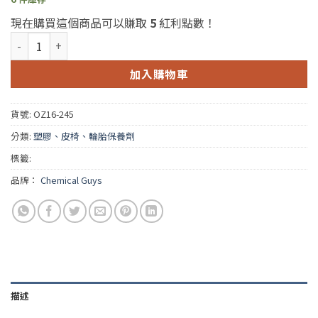
現在購買這個商品可以賺取
5
紅利點數！
Chemical Guys Trim Clean 16oz. (化學男人幫塑膠/膠條清潔劑) 
加入購物車
貨號:
OZ16-245
分類:
塑膠、皮椅、輪胎保養劑
標籤:
品牌：
Chemical Guys
描述