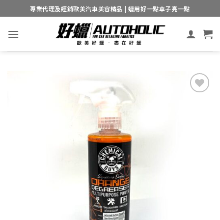
Skip
專業代理及經銷歐美汽車美容精品 | 蠟用好一點車子亮一點
to
content
Add to
wishlist