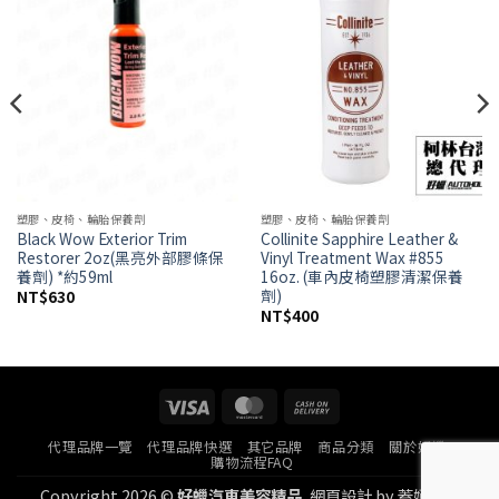
wishlist
wishlist
塑膠、皮椅、輪胎保養劑
塑膠、皮椅、輪胎保養劑
Black Wow Exterior Trim
Collinite Sapphire Leather &
Restorer 2oz(黑亮外部膠條保
Vinyl Treatment Wax #855
養劑) *約59ml
16oz. (車內皮椅塑膠清潔保養
劑)
NT$
630
NT$
400
Visa
MasterCard
Cash
On
代理品牌一覽
代理品牌快選
其它品牌
商品分類
關於好蠟
Delivery
購物流程FAQ
Copyright 2026 ©
好蠟汽車美容精品.
網頁設計
by
蓋婭科技