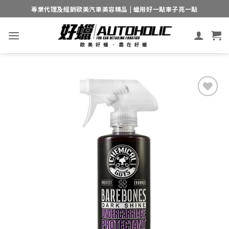
Skip
專業代理及經銷歐美汽車美容精品 | 蠟用好一點車子亮一點
to
content
Add to
wishlist