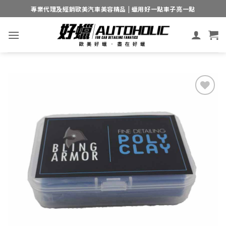
Skip
專業代理及經銷歐美汽車美容精品 | 蠟用好一點車子亮一點
to
content
Add to
wishlist