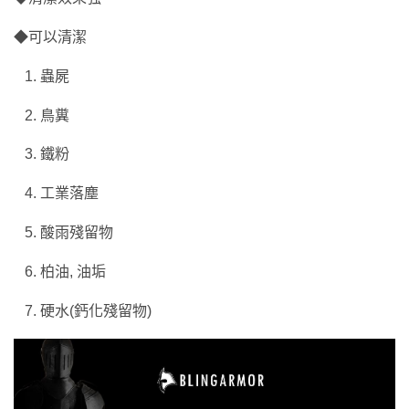
◆可以清潔
1. 蟲屍
2. 鳥糞
3. 鐵粉
4. 工業落塵
5. 酸雨殘留物
6. 柏油, 油垢
7. 硬水(鈣化殘留物)