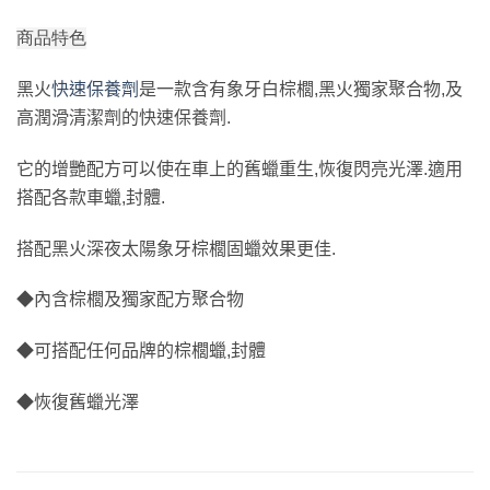
商品特色
黑火
快速保養劑
是一款含有象牙白棕櫚,黑火獨家聚合物,及
高潤滑清潔劑的快速保養劑.
它的增艷配方可以使在車上的舊蠟重生,恢復閃亮光澤.適用
搭配各款車蠟,封體.
搭配黑火深夜太陽象牙棕櫚固蠟效果更佳.
◆內含棕櫚及獨家配方聚合物
◆可搭配任何品牌的棕櫚蠟,封體
◆恢復舊蠟光澤