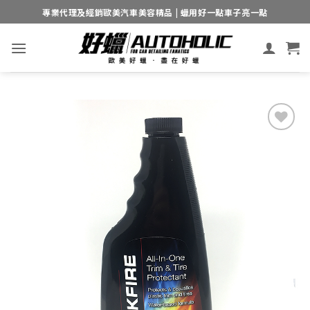
Skip
專業代理及經銷歐美汽車美容精品 | 蠟用好一點車子亮一點
to
content
Add to
wishlist