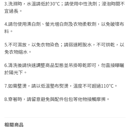
3.洗滌時，水溫請低於30℃；請使用中性洗劑；浸泡時間不
宜過長。
4.請勿使用漂白劑、螢光增白劑及衣物柔軟劑，以免破壞布
料。
5.不可濕放，以免衣物染色；請弱速輕脫水，不可烘乾，以
免衣物縮水。
6.清洗後請快速調整商品型態並吊掛晾乾即可，勿直接曝曬
於陽光下。
7.如需整燙，請以低溫墊布熨燙，溫度不可超過110℃。
8.穿著時，請留意避免與配件包包等他物接觸摩擦。
相關商品