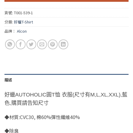
貨號:
T001-539-1
分類:
好蠟T-Shirt
品牌：
Alcon
描述
好蠟AUTOHOLIC圓T恤 衣服(尺寸有M,L,XL,XXL),藍
色,購買請告知尺寸
◆材質:CVC30, 棉60%彈性纖維40%
◆除臭