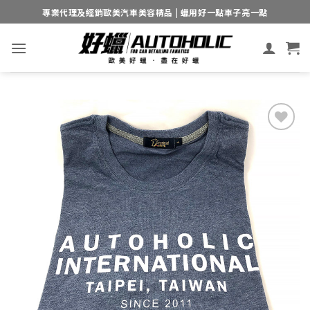
Skip
專業代理及經銷歐美汽車美容精品 | 蠟用好一點車子亮一點
to
content
Add to
wishlist