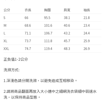
公分
衣長
胸圍
肩寛
袖長
S
66
95.5
38.1
21.8
M
68.6
101.6
40.6
23.4
L
71.1
106.7
43.2
24.4
XL
73.7
111.8
45.7
25.9
XXL
74.7
119.4
48.3
26.9
正負值1-2公分
洗滌方式:
1.深淺色請分開洗滌，以避免造成互相移染。
2.請將商品翻面再放入大小適中之細網洗衣袋細中弱速水
洗，以保持商品型態。