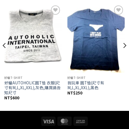
Add to
Add to
wishlist
wishlist
好蠟T-SHIRT
好蠟T-SHIRT
好蠟AUTOHOLIC圓T恤 衣服(尺
我玩車 圓T恤(尺寸有
寸有M,L,XL,XXL),灰色,購買請告
M,L,XL,XXL),黑色
知尺寸
NT$
250
NT$
600
Visa
MasterCard
Cash
On