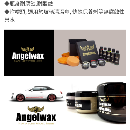
◆瓶身耐腐蝕,耐酸鹼
◆附噴頭, 適用於玻璃清潔劑, 快速保養劑等無腐蝕性
藥水