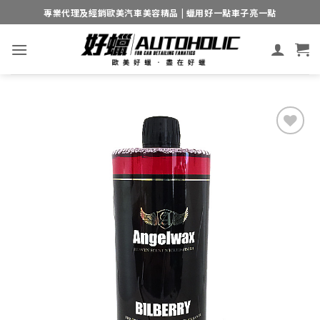
Skip
專業代理及經銷歐美汽車美容精品 | 蠟用好一點車子亮一點
to
content
Add to
wishlist