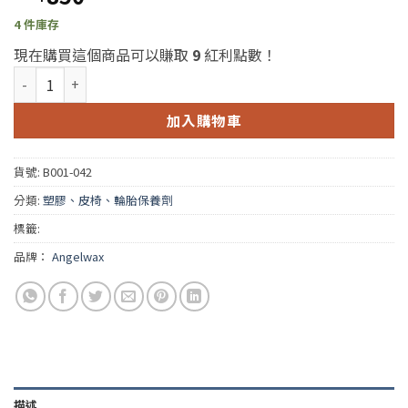
4 件庫存
現在購買這個商品可以賺取
9
紅利點數！
Angelwax Bilberry Contentrate 1L (英國天使越菊莓輪框清
加入購物車
貨號:
B001-042
分類:
塑膠、皮椅、輪胎保養劑
標籤:
品牌：
Angelwax
描述