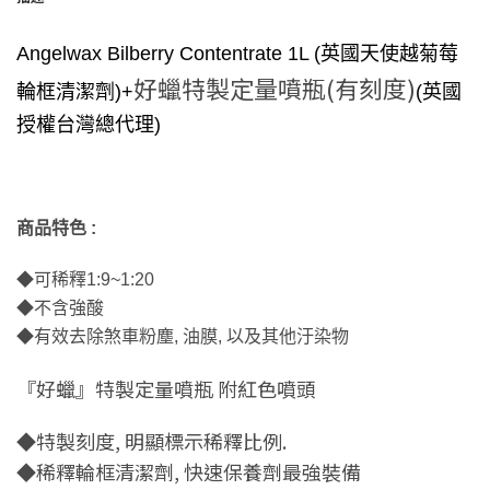
Angelwax Bilberry Contentrate 1L (英國天使越菊莓
好蠟特製定量噴瓶(有刻度)
輪框清潔劑)+
(英國
授權台灣總代理)
商品特色 :
◆可稀釋1:9~1:20
◆不含強酸
◆有效去除煞車粉塵, 油膜, 以及其他汙染物
『好蠟』特製定量噴瓶 附紅色噴頭
◆特製刻度, 明顯標示稀釋比例.
◆稀釋輪框清潔劑, 快速保養劑最強裝備