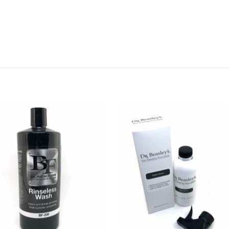
Add to
Add
wishlist
wish