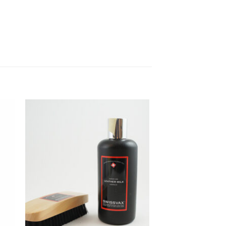
 to
Add to
list
wishlist