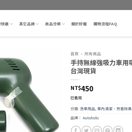
牌快選
其它品牌
商品分類
關於好蠟
購物流程FAQ
首頁
»
所有商品
手持無線強吸力車用吸
Add to
台灣現貨
wishlist
450
NT$
已售完
分類:
洗車用品
,
車內清潔、芳香除臭
品牌：
Autoholic