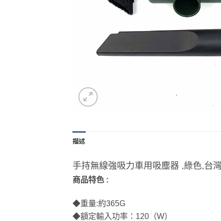
描述
手持無線強吸力車用吸塵器 ,綠色,台
商品特色 :
◆重量:約365G
◆額定輸入功率：120（W）