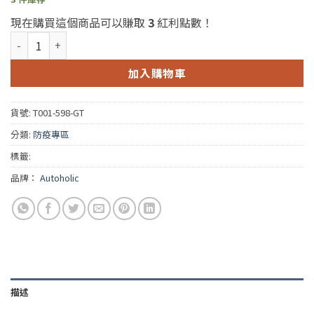
現在購買這個商品可以賺取
3
紅利點數！
防疫星際大戰風面罩(黑框+灰色透明鏡片)台灣現貨 數量
加入購物車
貨號:
T001-598-GT
分類:
防疫專區
標籤:
品牌：
Autoholic
描述