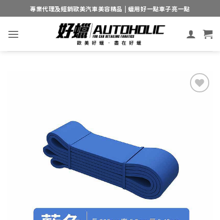
Skip
專業代理及經銷歐美汽車美容精品 | 蠟用好一點車子亮一點
to
content
Add to
wishlist