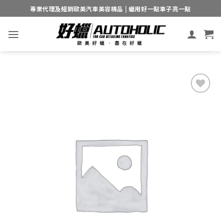
Skip
專業代理及經銷歐美汽車美容精品 | 蠟用好一點車子亮一點
to
content
Add to
wishlist