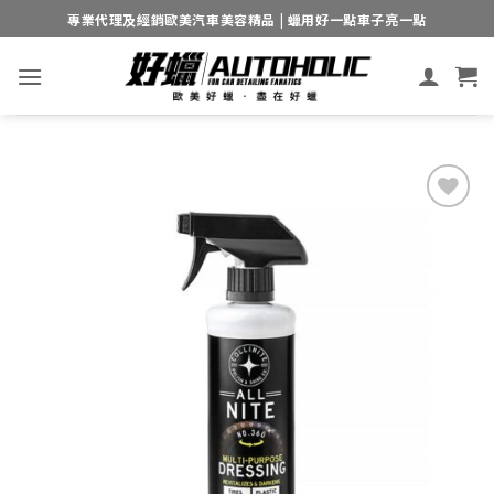
Skip
專業代理及經銷歐美汽車美容精品 | 蠟用好一點車子亮一點
to
content
Add to
wishlist