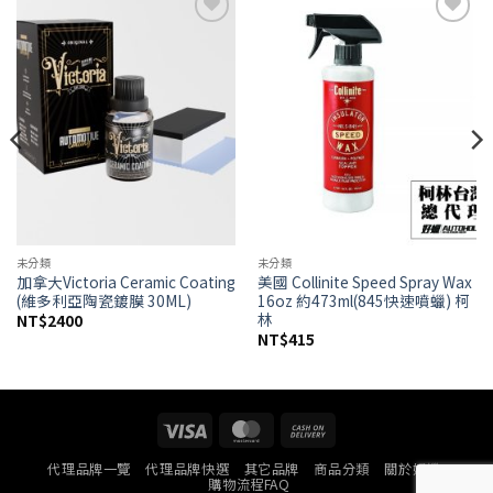
Add to
Add to
wishlist
wishlist
未分類
未分類
加拿大Victoria Ceramic Coating
美國 Collinite Speed Spray Wax
(維多利亞陶瓷鍍膜 30ML)
16oz 約473ml(845快速噴蠟) 柯
林
NT$
2400
NT$
415
Visa
MasterCard
Cash
On
代理品牌一覽
代理品牌快選
其它品牌
商品分類
關於好蠟
Delivery
購物流程FAQ