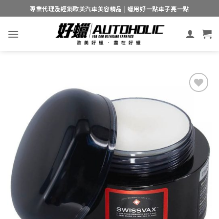
Skip
專業代理及經銷歐美汽車美容精品 | 蠟用好一點車子亮一點
to
content
Add to
wishlist