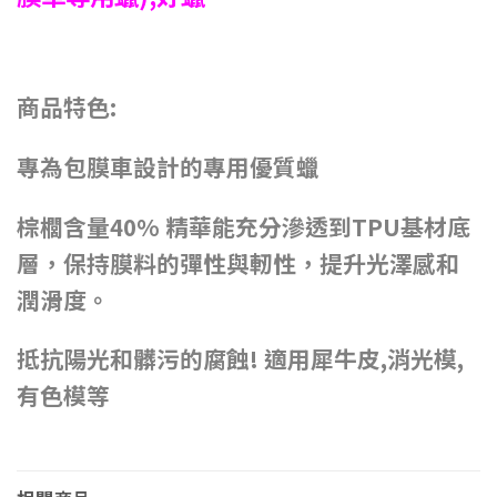
商品特色:
專為包膜車設計的專用優質蠟
棕櫚含量40% 精華能充分滲透到TPU基材底
層，保持膜料的彈性與軔性，提升光澤感和
潤滑度。
抵抗陽光和髒污的腐蝕! 適用犀牛皮,消光模,
有色模等