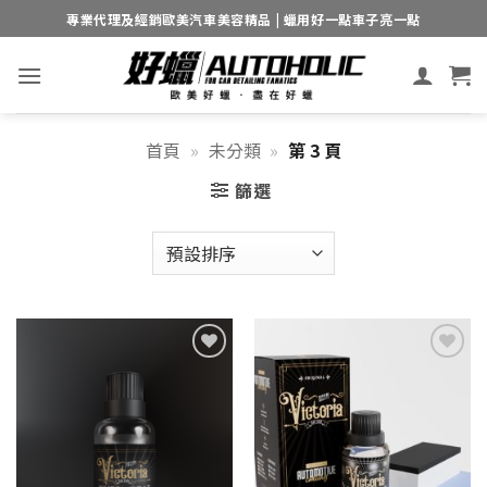
Skip
專業代理及經銷歐美汽車美容精品 | 蠟用好一點車子亮一點
to
content
首頁
»
未分類
»
第 3 頁
篩選
Add to
Add to
wishlist
wishlist