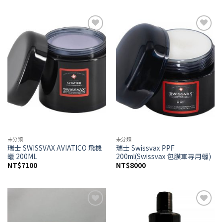
Add to
Add to
wishlist
wishlist
未分類
未分類
瑞士 SWISSVAX AVIATICO 飛機
瑞士 Swissvax PPF
蠟 200ML
200ml(Swissvax 包膜車專用蠟)
NT$
7100
NT$
8000
Add to
Add to
wishlist
wishlist