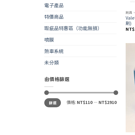
電子產品
刷具
特價商品
Val
刷)
瑕疵品特惠區（功能無損）
NT$
噴膜
煞車系統
未分類
由價格篩選
最
最
價格:
NT$110
—
NT$2910
篩選
低
高
價
價
格
格