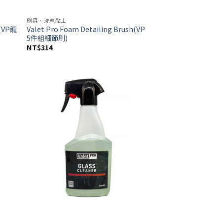
刷具、洗車黏土
L(VP龍
Valet Pro Foam Detailing Brush(VP
5件組細節刷)
NT$
314
d to
Add to
hlist
wishlist