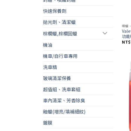
快速保養劑
拋光劑、清潔蠟
噴蠟
Vale
棕櫚蠟,棕櫚固蠟
功能
NT$
機油
機車/自行車專用
洗車精
玻璃清潔保養
超值組、洗車套組
車內清潔、芳香除臭
釉蠟(增亮/填補細紋)
鍍膜