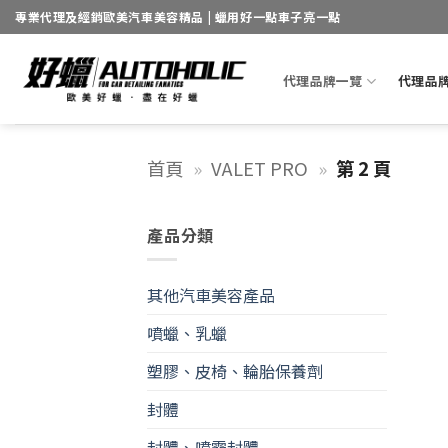
Skip
專業代理及經銷歐美汽車美容精品 | 蠟用好一點車子亮一點
to
content
代理品牌一覽
代理品
首頁
»
VALET PRO
»
第 2 頁
產品分類
其他汽車美容產品
噴蠟、乳蠟
塑膠、皮椅、輪胎保養劑
封體
封體、噴霧封體