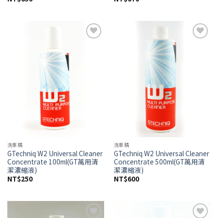
Add to
Add to
wishlist
wishlist
洗車精
洗車精
GTechniq W2 Universal Cleaner
GTechniq W2 Universal Cleaner
Concentrate 100ml(GT萬用清
Concentrate 500ml(GT萬用清
潔濃縮液)
潔濃縮液)
NT$
250
NT$
600