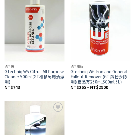
Add to
Add to
wishlist
wishlist
洗車精
洗車用品
GTechniq W5 Citrus All Purpose
Gtechniq W6 Iron and General
Cleaner 500ml (GT柑橘萬用清潔
Fallout Remover (GT 鐵粉去除
劑)
劑)(產品有250ml,500ml,5L)
價
NT$
743
NT$
265
–
NT$
2900
格
範
圍：
NT$265
到
NT$2900
Add to
wishlist