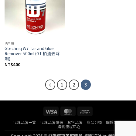
洗車精
Gtechniq W7 Tar and Glue
Remover 500ml (GT 柏油去除
劑)
NT$
400
1
2
3
Visa
MasterCard
Cash
On
代理品牌一覽
代理品牌快選
其它品牌
商品分類
關於好蠟
Delivery
購物流程FAQ
Copyright 2026 ©
好蠟汽車美容精品.
網頁設計
by
蓋婭科技