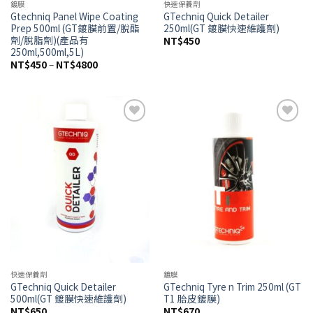
鍍膜
快速保養劑
Gtechniq Panel Wipe Coating
GTechniq Quick Detailer
Prep 500ml (GT鍍膜前置/脫酯
250ml(GT 鍍膜快速維護劑)
劑/脫脂劑)(產品有
NT$
450
250ml,500ml,5L)
價
NT$
450
–
NT$
4800
格
範
圍：
NT$450
到
NT$4800
Add to
Add to
wishlist
wishlist
快速保養劑
鍍膜
GTechniq Quick Detailer
GTechniq Tyre n Trim 250ml (GT
500ml(GT 鍍膜快速維護劑)
T1 胎皮鍍膜)
NT$
650
NT$
670